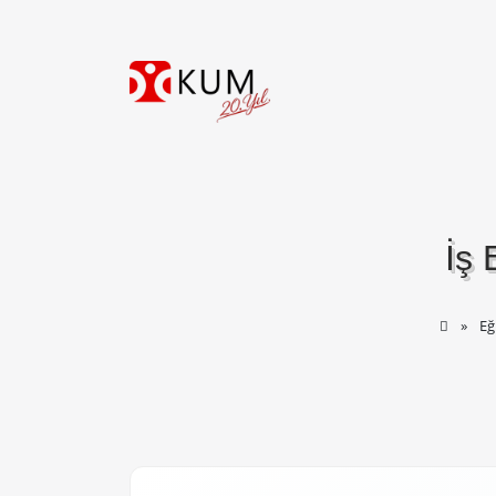
İş 
Eğ