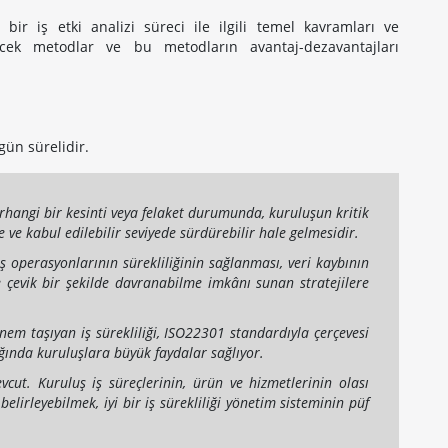
bir iş etki analizi süreci ile ilgili temel kavramları ve
lecek metodlar ve bu metodların avantaj-dezavantajları
gün sürelidir.
herhangi bir kesinti veya felaket durumunda, kuruluşun kritik
de ve kabul edilebilir seviyede sürdürebilir hale gelmesidir.
 operasyonlarının sürekliliğinin sağlanması, veri kaybının
e çevik bir şekilde davranabilme imkânı sunan stratejilere
önem taşıyan iş sürekliliği, ISO22301 standardıyla çerçevesi
ığında kuruluşlara büyük faydalar sağlıyor.
vcut. Kuruluş iş süreçlerinin, ürün ve hizmetlerinin olası
belirleyebilmek, iyi bir iş sürekliliği yönetim sisteminin püf