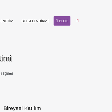
BLOG
DENETİM
BELGELENDİRME
timi
mi Eğitimi
Bireysel Katılım