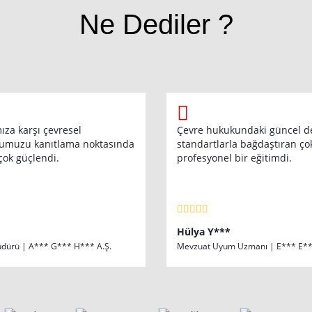
Ne Dediler ?
ıza karşı çevresel
Çevre hukukundaki güncel değ
umuzu kanıtlama noktasında
standartlarla bağdaştıran ço
çok güçlendi.
profesyonel bir eğitimdi.
Hülya Y***
 Müdürü | A*** G*** H*** A.Ş.
Mevzuat Uyum Uzmanı | E*** E**