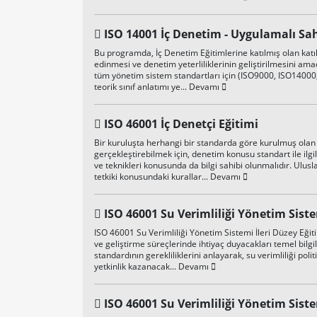
ISO 14001 İç Denetim - Uygulamalı Sa
Bu programda, İç Denetim Eğitimlerine katılmış olan kat
edinmesi ve denetim yeterliliklerinin geliştirilmesini am
tüm yönetim sistem standartları için (ISO9000, ISO14000
teorik sınıf anlatımı ye...
Devamı
ISO 46001 İç Denetçi Eğitimi
Bir kuruluşta herhangi bir standarda göre kurulmuş olan b
gerçekleştirebilmek için, denetim konusu standart ile ilgil
ve teknikleri konusunda da bilgi sahibi olunmalıdır. Ulus
tetkiki konusundaki kurallar...
Devamı
ISO 46001 Su Verimliliği Yönetim Sistem
ISO 46001 Su Verimliliği Yönetim Sistemi İleri Düzey Eğit
ve geliştirme süreçlerinde ihtiyaç duyacakları temel bilg
standardının gerekliliklerini anlayarak, su verimliliği pol
yetkinlik kazanacak...
Devamı
ISO 46001 Su Verimliliği Yönetim Sist