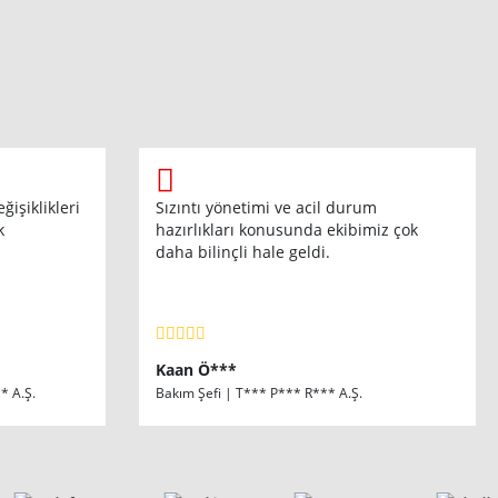
işiklikleri
Sızıntı yönetimi ve acil durum
k
hazırlıkları konusunda ekibimiz çok
daha bilinçli hale geldi.
Kaan Ö***
* A.Ş.
Bakım Şefi | T*** P*** R*** A.Ş.