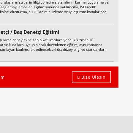
kuruluşların su verimliliği yönetim sistemlerini kurma, uygulama ve
ri sağlamayı amaçlar. Eğitim sonunda katılımcılar, ISO 46001
itikaları oluşturma, su kullanımını izleme ve iyileştirme konularında
etçi / Baş Denetçi Eğitimi
gulama deneyimine sahip katılımcılara yönelik “uzmanlık”
mat ve kurallara uygun olarak düzenlenen eğitim, aynı zamanda
mamlayan katılımcılar, edinecekleri üst düzey bilgi ve standartları
lım
Bize Ulaşın