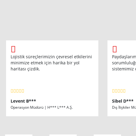
Lojistik süreçlerimizin çevresel etkilerini
Paydaşlarım
minimize etmek için harika bir yol
sorumluluğ
haritası çizdik.
sistemimiz 
Levent B***
Sibel D***
Operasyon Müdürü | H*** L*** A.Ş.
Dış İlişkiler