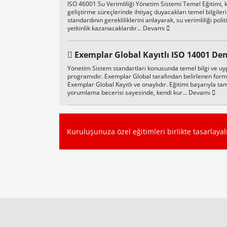
ISO 46001 Su Verimliliği Yönetim Sistemi Temel Eğitimi, 
geliştirme süreçlerinde ihtiyaç duyacakları temel bilgile
standardının gerekliliklerini anlayarak, su verimliliği pol
yetkinlik kazanacaklardır...
Devamı
Exemplar Global Kayıtlı ISO 14001 Den
Yönetim Sistem standartları konusunda temel bilgi ve uy
programıdır. Exemplar Global tarafından belirlenen for
Exemplar Global Kayıtlı ve onaylıdır. Eğitimi başarıyla ta
yorumlama becerisi sayesinde, kendi kur...
Devamı
Kuruluşunuza özel eğitimleri birlikte tasarlaya