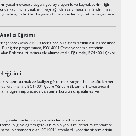
ların yasal mevzuata uygun, çevreyle uyumlu ve kaynak verimliliğini
da katılımcılar; atıkların kaynağında azaltılması, sınıflandırılması,
 yönetme, "Sıfır Atık" belgelendirme süreçlerini yürütme ve çevresel
Analizi Eğitimi
leştirecek veya kuruluş içerisinde bu sistemin etkin yürütülmesinde
dir. Bu eğitim programında, ISO14001 Çevre yönetim sisteminin
i olan Risk Analizi konusu ele alınmaktadır. Eğitimde, ISO14001 Çevre
l Eğitimi
k, sistem kurmak ve faaliyet göstermek isteyen, her sektörden her
unda katılımcılar, ISO14001 Çevre Yönetim Sistemleri konusundaki
arını öğrenmiş olacaklar, sistemin kurulumu, işletilmesi ve
ir yönetim sisteminin iç denetimlerini etkin olarak
i temel bilgi ve eğitim gereksiniminin yanı sıra, denetim standartları
lararası bir standart olan ISO19011 standardı, yönetim sistemlerinin