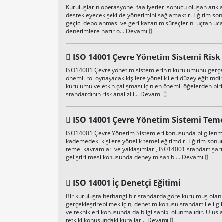
Kuruluşların operasyonel faaliyetleri sonucu oluşan atık
destekleyecek şekilde yönetimini sağlamaktır. Eğitim sonun
geçici depolanması ve geri kazanım süreçlerini uçtan uca
denetimlere hazır o...
Devamı
ISO 14001 Çevre Yönetim Sistemi Risk 
ISO14001 Çevre yönetim sistemlerinin kurulumunu gerçek
önemli rol oynayacak kişilere yönelik ileri düzey eğitim
kurulumu ve etkin çalışması için en önemli öğelerden bir
standardının risk analizi i...
Devamı
ISO 14001 Çevre Yönetim Sistemi Teme
ISO14001 Çevre Yönetim Sistemleri konusunda bilgilenme
kademedeki kişilere yönelik temel eğitimdir. Eğitim son
temel kavramları ve yaklaşımları, ISO14001 standart şartl
geliştirilmesi konusunda deneyim sahibi...
Devamı
ISO 14001 İç Denetçi Eğitimi
Bir kuruluşta herhangi bir standarda göre kurulmuş olan b
gerçekleştirebilmek için, denetim konusu standart ile ilgil
ve teknikleri konusunda da bilgi sahibi olunmalıdır. Ulus
tetkiki konusundaki kurallar...
Devamı