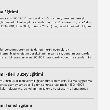
ha Eğitimi
ılımcıların ISO 19011 standardını özümsemesi, denetim deneyimi
açlamaktadır. Herhangi bir standart ayrımı gözetmeksizin, bu eğitim
, ISO45001, ISO27001, Entegre YS, vb.) uygulanabilmektedir. Eğitim,
ir yönetim sisteminin iç denetimlerini etkin olarak
i temel bilgi ve eğitim gereksiniminin yanı sıra, denetim standartları
lararası bir standart olan ISO19011 standardı, yönetim sistemlerinin
i - İleri Düzey Eğitimi
imi, kuruluşların su verimliliği yönetim sistemlerini kurma, uygulama
ileri sağlamayı amaçlar. Eğitim sonunda katılımcılar, ISO 46001
itikaları oluşturma, su kullanımını izleme ve iyileştirme konularında
emi Temel Eğitimi