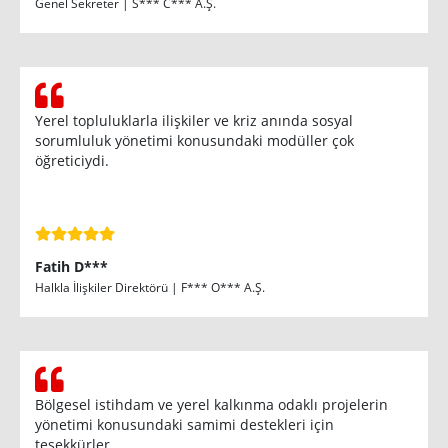
Genel Sekreter | S*** C*** A.Ş.
Yerel topluluklarla ilişkiler ve kriz anında sosyal
sorumluluk yönetimi konusundaki modüller çok
öğreticiydi.
Fatih D***
Halkla İlişkiler Direktörü | F*** O*** A.Ş.
Bölgesel istihdam ve yerel kalkınma odaklı projelerin
yönetimi konusundaki samimi destekleri için
teşekkürler.