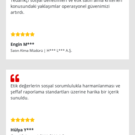
Tedarikçi sosyal denetimleri ve etik satın alma kriterleri
konusundaki yaklaşımlar operasyonel güvenimizi
artırdı.
Engin M***
Satın Alma Müdürü | H*** L*** A.Ş.
Etik değerlerin sosyal sorumlulukla harmanlanması ve
şeffaf raporlama standartları üzerine harika bir içerik
sunuldu.
Hülya Y***