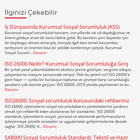
İlginizi Çekebilir
İş Dünyasında Kurumsal Sosyal Sorumluluk (KSS)
Kurumsal sosyal sorumluluk kavramı, son yıllarda sık sık duyduğumuz ve
önemi gittikçe artan bir konu haline geldi. Bu kavramı yeni duyanlar için
bir başlangıç olması amacıyla, konuyla ilgili bazı temel kavramları,
tarihçesini ve önemini kısa bir şekilde özetlemeye çalıştık. Kurumsal
Sosyal Soruml...
Devamı
ISO 26000 Nedir? Kurumsal Sosyal Sorumluluğa Giriş
Bir şirket yasal yükümlülüklerini eksiksiz yerine getiriyor, vergisini ödüyor,
çalışanlarına maaşını zamanında veriyor. Peki bu yeterli mi? ISO 26000'e
göre hayır — çünkü bir kuruluşun topluma ve çevreye karşı sorumluluğu
yasaların çok ötesine geçiyor. ISO 26000, 2010 yılında yayımlanan ve ku...
Devamı
ISO26000: Sosyal sorumluluk konusundaki rehberiniz
ISO 26000, işletmelerin sosyal sorumluluklarını yönetmelerine yardımcı
olmak için rehberlik eden uluslararası bir standarttır. ISO 26000
standardı, işletmelerin sosyal, çevresel ve ekonomik performanslarını
iyileştirmeye yönelik stratejiler ve uygulamalar geliştirmelerine destek
sağlar. ISO 26000, K...
Devamı
SA8000 Sosyal Sorumluluk Standardı: Tekstil ve Hazır