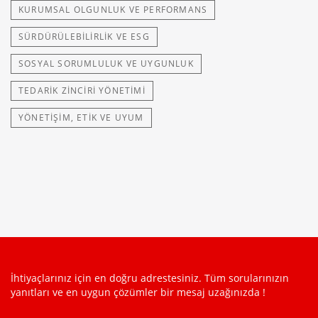
KURUMSAL OLGUNLUK VE PERFORMANS
SÜRDÜRÜLEBILIRLIK VE ESG
SOSYAL SORUMLULUK VE UYGUNLUK
TEDARIK ZINCIRI YÖNETIMI
YÖNETIŞIM, ETIK VE UYUM
İhtiyaçlarınız için en doğru adrestesiniz. Tüm sorularınızın
yanıtları ve en uygun çözümler bir mesaj uzağınızda !