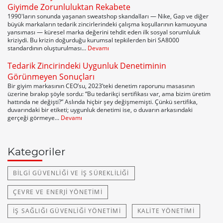
Giyimde Zorunluluktan Rekabete
1990'ların sonunda yaşanan sweatshop skandalları — Nike, Gap ve diğer
büyük markaların tedarik zincirlerindeki çalışma koşullarının kamuoyuna
yansıması — küresel marka değerini tehdit eden ilk sosyal sorumluluk
kriziydi. Bu krizin doğurduğu kurumsal tepkilerden biri SA8000
standardının oluşturulması...
Devamı
Tedarik Zincirindeki Uygunluk Denetiminin
Görünmeyen Sonuçları
Bir giyim markasının CEO’su, 2023’teki denetim raporunu masasının
üzerine bırakıp şöyle sordu: “Bu tedarikçi sertifikası var, ama bizim üretim
hattında ne değişti?” Aslında hiçbir şey değişmemişti. Çünkü sertifika,
duvarındaki bir etiketi; uygunluk denetimi ise, o duvarın arkasındaki
gerçeği görmeye...
Devamı
Kategoriler
BILGI GÜVENLIĞI VE İŞ SÜREKLILIĞI
ÇEVRE VE ENERJI YÖNETIMI
İŞ SAĞLIĞI GÜVENLIĞI YÖNETIMI
KALITE YÖNETIMI