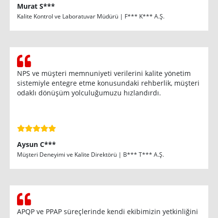
Murat S***
Kalite Kontrol ve Laboratuvar Müdürü | F*** K*** A.Ş.
NPS ve müşteri memnuniyeti verilerini kalite yönetim
sistemiyle entegre etme konusundaki rehberlik, müşteri
odaklı dönüşüm yolculuğumuzu hızlandırdı.
Aysun C***
Müşteri Deneyimi ve Kalite Direktörü | B*** T*** A.Ş.
APQP ve PPAP süreçlerinde kendi ekibimizin yetkinliğini