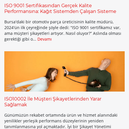
ISO 9001 Sertifikasından Gerçek Kalite
Performansına: Kağıt Sistemden Çalışan Sisteme
Bursa'daki bir otomotiv parça üreticisinin kalite müdürü,
2024'ün ilk çeyreğinde şöyle dedi: “ISO 9001 sertifikamız var,
ama müşteri şikayetleri artıyor. Nasıl oluyor?” Aslında olması
gerektiği gibi o...
Devamı
ISO10002 İle Müşteri Şikayetlerinden Yarar
Sağlamak
Günümüzün rekabet ortamında ürün ve hizmet alanındaki
yenilikler yerleşik performans düzeylerinin yeniden
tanımlanmasına yol açmaktadır. İyi bir Şikayet Yönetimi