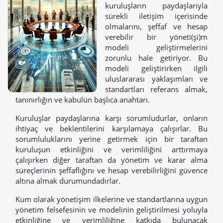
kuruluşların paydaşlarıyla
sürekli iletişim içerisinde
olmalarını, şeffaf ve hesap
verebilir bir yöneti(şi)m
modeli geliştirmelerini
zorunlu hale getiriyor. Bu
modeli geliştirirken ilgili
uluslararası yaklaşımları ve
standartları referans almak,
tanınırlığın ve kabulün başlıca anahtarı.
Kuruluşlar paydaşlarına karşı sorumludurlar, onların
ihtiyaç ve beklentilerini karşılamaya çalışırlar. Bu
sorumluluklarını yerine getirmek için bir taraftan
kuruluşun etkinliğini ve verimliliğini arttırmaya
çalışırken diğer taraftan da yönetim ve karar alma
süreçlerinin şeffaflığını ve hesap verebilirliğini güvence
altına almak durumundadırlar.
Kum olarak yönetişim ilkelerine ve standartlarına uygun
yönetim felsefesinin ve modelinin geliştirilmesi yoluyla
etkinliğine ve verimliliğine katkıda bulunacak