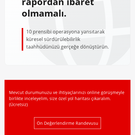
rapordan ibaret
olmamalı.
10 prensibi operasyona yansıtarak
küresel sürdürülebilirlik
taahhüdünüzü gerçeğe dönüştürün.
Mevcut durumunuzu ve ihtiyaçlarınızı online görüşmeyle
birlikte inceleyelim, size özel yol haritası çıkaralım.
(Ücretsiz)
Ön Değerlendirme Randevusu